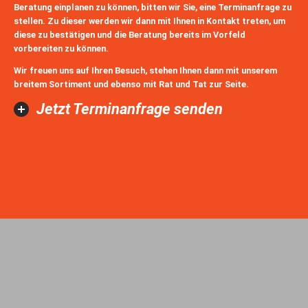
Beratung einplanen zu können, bitten wir Sie, eine Terminanfrage zu
stellen. Zu dieser werden wir dann mit Ihnen in Kontakt treten, um
diese zu bestätigen und die Beratung bereits im Vorfeld
vorbereiten zu können.
Wir freuen uns auf Ihren Besuch, stehen Ihnen dann mit unserem
breitem Sortiment und ebenso mit Rat und Tat zur Seite.
Jetzt Terminanfrage senden