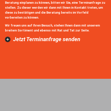
Beratung einplanen zu können, bitten wir Sie, eine Terminanfrage zu
stellen. Zu dieser werden wir dann mit Ihnen in Kontakt treten, um
diese zu bestätigen und die Beratung bereits im Vorfeld
vorbereiten zu können.
Wir freuen uns auf Ihren Besuch, stehen Ihnen dann mit unserem
breitem Sortiment und ebenso mit Rat und Tat zur Seite.
Jetzt Terminanfrage senden