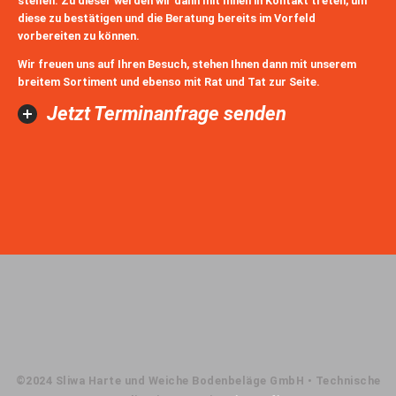
stellen. Zu dieser werden wir dann mit Ihnen in Kontakt treten, um
diese zu bestätigen und die Beratung bereits im Vorfeld
vorbereiten zu können.
Wir freuen uns auf Ihren Besuch, stehen Ihnen dann mit unserem
breitem Sortiment und ebenso mit Rat und Tat zur Seite.
Jetzt Terminanfrage senden
©2024 Sliwa Harte und Weiche Bodenbeläge GmbH • Technische