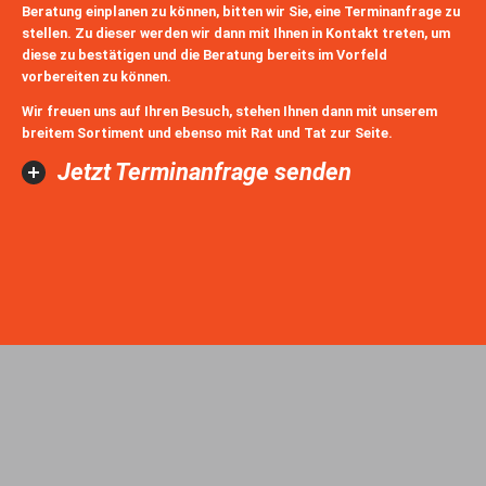
Beratung einplanen zu können, bitten wir Sie, eine Terminanfrage zu
stellen. Zu dieser werden wir dann mit Ihnen in Kontakt treten, um
diese zu bestätigen und die Beratung bereits im Vorfeld
vorbereiten zu können.
Wir freuen uns auf Ihren Besuch, stehen Ihnen dann mit unserem
breitem Sortiment und ebenso mit Rat und Tat zur Seite.
Jetzt Terminanfrage senden