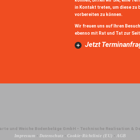
können, bitten wir Sie, eine Te
in Kontakt treten, um diese zu 
vorbereiten zu können.
Wir freuen uns auf Ihren Besuc
ebenso mit Rat und Tat zur Seit
Jetzt Terminanfr
arte und Weiche Bodenbeläge GmbH • Technische Realisation & D
Impressum
•
Datenschutz
•
Cookie-Richtlinie (EU)
•
AGB