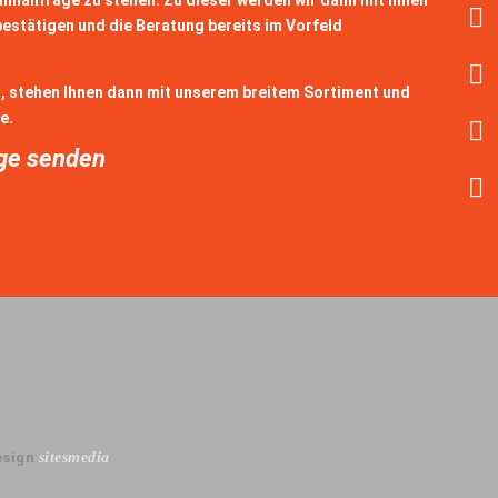
rminanfrage zu stellen. Zu dieser werden wir dann mit Ihnen
bestätigen und die Beratung bereits im Vorfeld
h, stehen Ihnen dann mit unserem breitem Sortiment und
e.
age senden
esign
sitesmedia