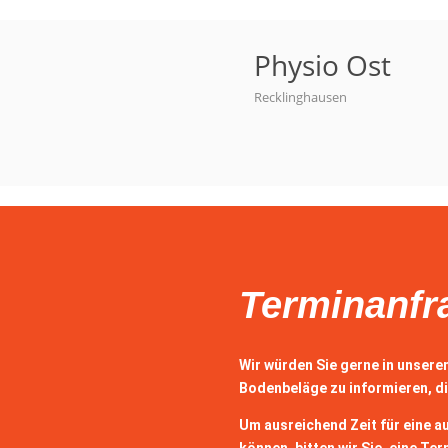
Physio Ost
Recklinghausen
Terminanfr
Wir würden Sie gerne in unser
Bodenbeläge zu informieren, di
Um ausreichend Zeit für eine a