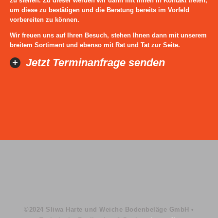
zu stellen. Zu dieser werden wir dann mit Ihnen in Kontakt treten,
um diese zu bestätigen und die Beratung bereits im Vorfeld
vorbereiten zu können.
Wir freuen uns auf Ihren Besuch, stehen Ihnen dann mit unserem
breitem Sortiment und ebenso mit Rat und Tat zur Seite.
Jetzt Terminanfrage senden
©2024 Sliwa Harte und Weiche Bodenbeläge GmbH •